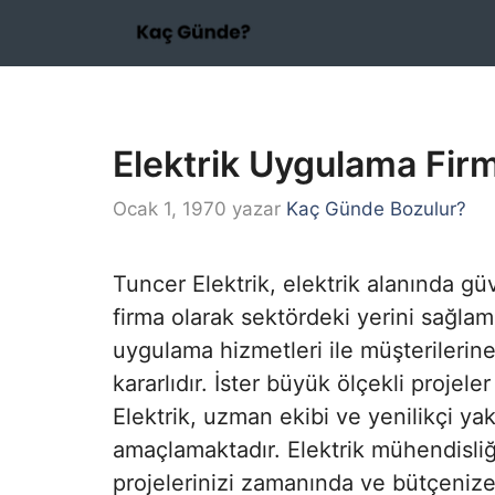
İçeriğe
atla
Elektrik Uygulama Fir
Ocak 1, 1970
yazar
Kaç Günde Bozulur?
Tuncer Elektrik, elektrik alanında gü
firma olarak sektördeki yerini sağlaml
uygulama hizmetleri ile müşterileri
kararlıdır. İster büyük ölçekli projeler
Elektrik, uzman ekibi ve yenilikçi ya
amaçlamaktadır. Elektrik mühendisliği 
projelerinizi zamanında ve bütçeniz