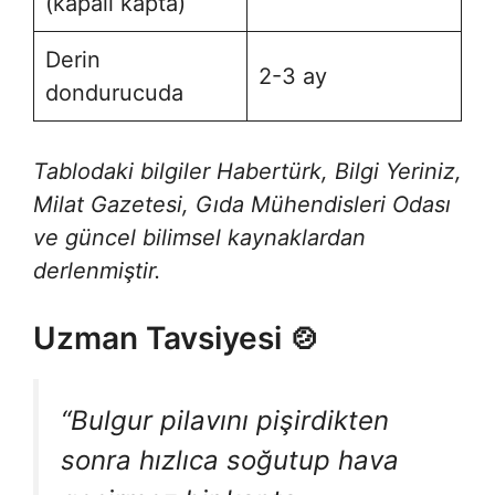
(kapalı kapta)
Derin
2-3 ay
dondurucuda
Tablodaki bilgiler Habertürk, Bilgi Yeriniz,
Milat Gazetesi, Gıda Mühendisleri Odası
ve güncel bilimsel kaynaklardan
derlenmiştir.
Uzman Tavsiyesi 🍲
“Bulgur pilavını pişirdikten
sonra hızlıca soğutup hava