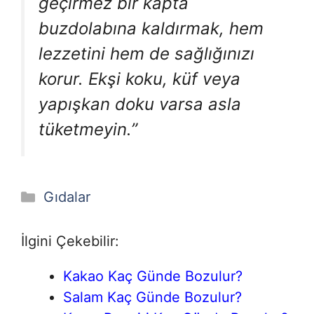
geçirmez bir kapta
buzdolabına kaldırmak, hem
lezzetini hem de sağlığınızı
korur. Ekşi koku, küf veya
yapışkan doku varsa asla
tüketmeyin.”
Kategoriler
Gıdalar
İlgini Çekebilir:
Kakao Kaç Günde Bozulur?
Salam Kaç Günde Bozulur?