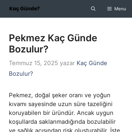
İçeriğe
Menu
atla
Pekmez Kaç Günde
Bozulur?
Temmuz 15, 2025
yazar
Kaç Günde
Bozulur?
Pekmez, doğal şeker oranı ve yoğun
kıvamı sayesinde uzun süre tazeliğini
koruyabilen bir üründür. Ancak uygun
koşullarda saklanmadığında bozulabilir
ve sağlık açısından risk oluşturabilir. İşte