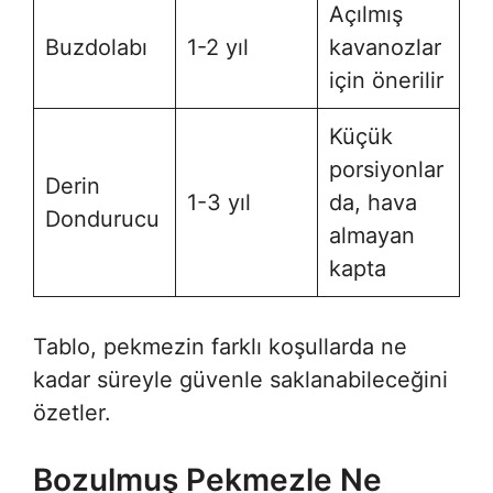
Açılmış
Buzdolabı
1-2 yıl
kavanozlar
için önerilir
Küçük
porsiyonlar
Derin
1-3 yıl
da, hava
Dondurucu
almayan
kapta
Tablo, pekmezin farklı koşullarda ne
kadar süreyle güvenle saklanabileceğini
özetler
.
Bozulmuş Pekmezle Ne