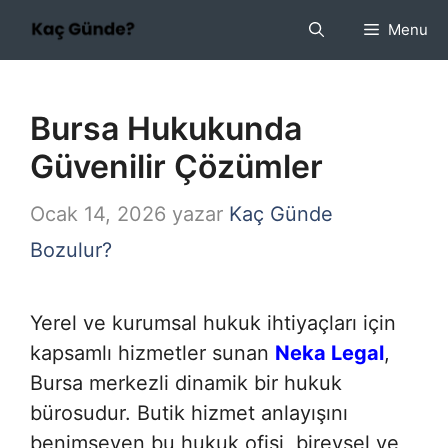
İçeriğe
Menu
atla
Bursa Hukukunda
Güvenilir Çözümler
Ocak 14, 2026
yazar
Kaç Günde
Bozulur?
Yerel ve kurumsal hukuk ihtiyaçları için
kapsamlı hizmetler sunan
Neka Legal
,
Bursa merkezli dinamik bir hukuk
bürosudur. Butik hizmet anlayışını
benimseyen bu hukuk ofisi, bireysel ve