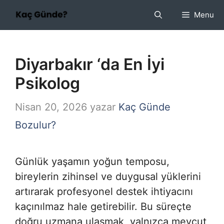
İçeriğe
Menu
atla
Diyarbakır ‘da En İyi
Psikolog
Nisan 20, 2026
yazar
Kaç Günde
Bozulur?
Günlük yaşamın yoğun temposu,
bireylerin zihinsel ve duygusal yüklerini
artırarak profesyonel destek ihtiyacını
kaçınılmaz hale getirebilir. Bu süreçte
doğru uzmana ulaşmak, yalnızca mevcut