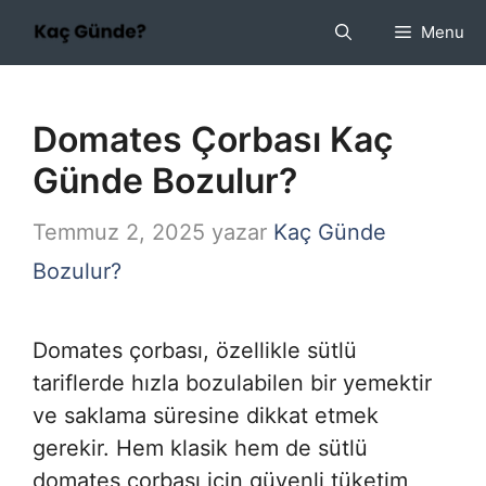
İçeriğe
Menu
atla
Domates Çorbası Kaç
Günde Bozulur?
Temmuz 2, 2025
yazar
Kaç Günde
Bozulur?
Domates çorbası, özellikle sütlü
tariflerde hızla bozulabilen bir yemektir
ve saklama süresine dikkat etmek
gerekir. Hem klasik hem de sütlü
domates çorbası için güvenli tüketim