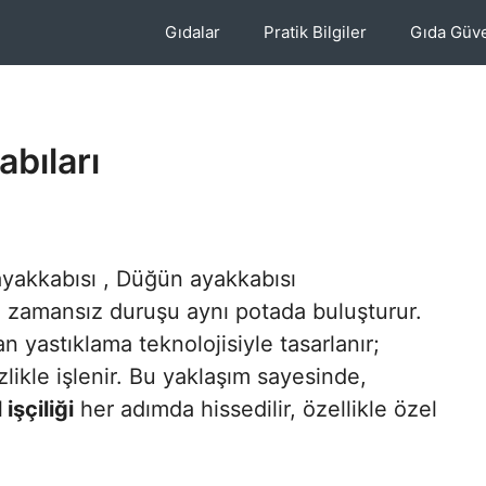
Gıdalar
Pratik Bilgiler
Gıda Güve
abıları
 ayakkabısı , Düğün ayakkabısı
ve zamansız duruşu aynı potada buluşturur.
 yastıklama teknolojisiyle tasarlanır;
izlikle işlenir. Bu yaklaşım sayesinde,
 işçiliği
her adımda hissedilir, özellikle özel