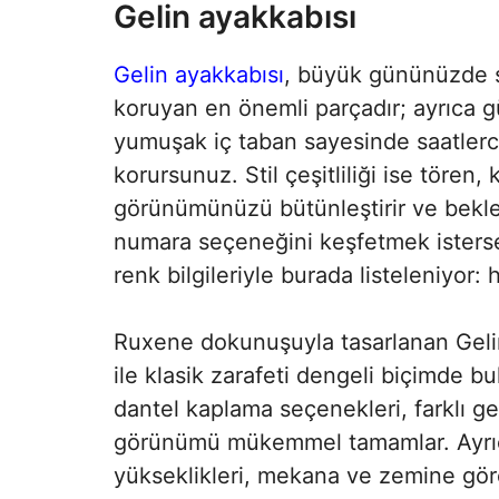
Gelin ayakkabısı
Gelin ayakkabısı
, büyük gününüzde s
koruyan en önemli parçadır; ayrıca gü
yumuşak iç taban sayesinde saatlerc
korursunuz. Stil çeşitliliği ise töre
görünümünüzü bütünleştirir ve beklen
numara seçeneğini keşfetmek isters
renk bilgileriyle burada listeleniyor:
Ruxene dokunuşuyla tasarlanan Gelin 
ile klasik zarafeti dengeli biçimde b
dantel kaplama seçenekleri, farklı g
görünümü mükemmel tamamlar. Ayrıca
yükseklikleri, mekana ve zemine göre 