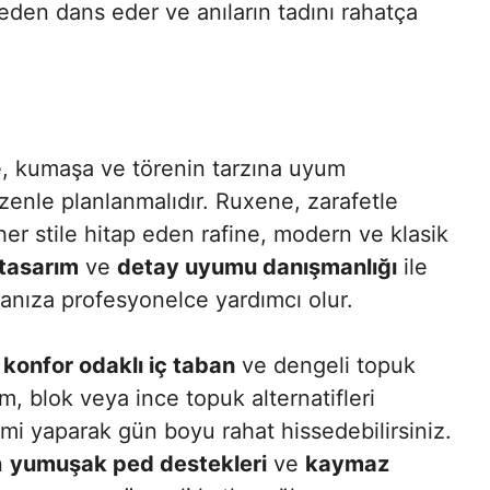
den dans eder ve anıların tadını rahatça
ze, kumaşa ve törenin tarzına uyum
enle planlanmalıdır. Ruxene, zarafetle
 her stile hitap eden rafine, modern ve klasik
 tasarım
ve
detay uyumu danışmanlığı
ile
ıza profesyonelce yardımcı olur.
,
konfor odaklı iç taban
ve dengeli topuk
rm, blok veya ince topuk alternatifleri
i yaparak gün boyu rahat hissedebilirsiniz.
n
yumuşak ped destekleri
ve
kaymaz