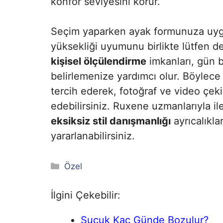
konfor seviyesini korur.
Seçim yaparken ayak formunuza uygu
yüksekliği uyumunu birlikte lütfen d
kişisel ölçülendirme
imkanları, gün b
belirlemenize yardımcı olur. Böylec
tercih ederek, fotoğraf ve video çek
edebilirsiniz. Ruxene uzmanlarıyla i
eksiksiz stil danışmanlığı
ayrıcalıkl
yararlanabilirsiniz.
Kategoriler
Özel
İlgini Çekebilir:
Sucuk Kaç Günde Bozulur?