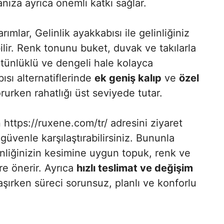
nıza ayrıca önemli katkı sağlar.
rımlar, Gelinlik ayakkabısı ile gelinliğiniz
lir. Renk tonunu buket, duvak ve takılarla
ünlüklü ve dengeli hale kolayca
ısı alternatiflerinde
ek geniş kalıp
ve
özel
orurken rahatlığı üst seviyede tutar.
 https://ruxene.com/tr/ adresini ziyaret
güvenle karşılaştırabilirsiniz. Bununla
inliğinizin kesimine uygun topuk, renk ve
e önerir. Ayrıca
hızlı teslimat ve değişim
şırken süreci sorunsuz, planlı ve konforlu