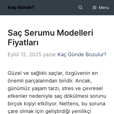
İçeriğe
Menu
atla
Saç Serumu Modelleri
Fiyatları
Eylül 12, 2025
yazar
Kaç Günde Bozulur?
Güzel ve sağlıklı saçlar, özgüvenin en
önemli parçalarından biridir. Ancak,
günümüz yaşam tarzı, stres ve çevresel
etkenler nedeniyle saç dökülmesi sorunu
birçok kişiyi etkiliyor. Nettens, bu soruna
çare olmak için geliştirdiği yenilikçi