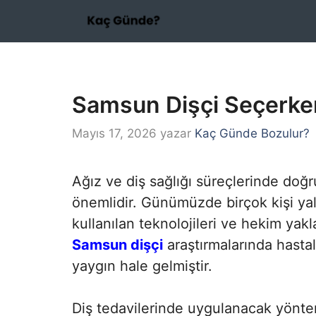
İçeriğe
atla
Samsun Dişçi Seçerken
Mayıs 17, 2026
yazar
Kaç Günde Bozulur?
Ağız ve diş sağlığı süreçlerinde doğ
önemlidir. Günümüzde birçok kişi yaln
kullanılan teknolojileri ve hekim ya
Samsun dişçi
araştırmalarında hasta
yaygın hale gelmiştir.
Diş tedavilerinde uygulanacak yönteml