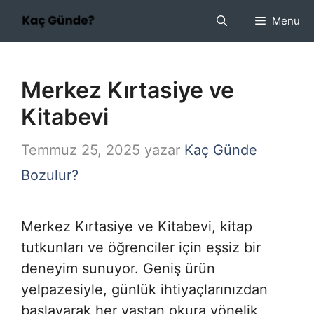
İçeriğe
Menu
atla
Merkez Kırtasiye ve
Kitabevi
Temmuz 25, 2025
yazar
Kaç Günde
Bozulur?
Merkez Kırtasiye ve Kitabevi, kitap
tutkunları ve öğrenciler için eşsiz bir
deneyim sunuyor. Geniş ürün
yelpazesiyle, günlük ihtiyaçlarınızdan
başlayarak her yaştan okura yönelik